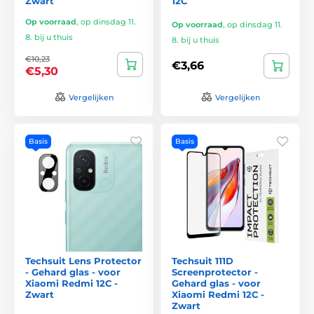
Zwart
12C
Op voorraad
,
op dinsdag 11.
Op voorraad
,
op dinsdag 11.
8. bij u thuis
8. bij u thuis
€10,23
€3,66
€5,30
Vergelijken
Vergelijken
Basis
Basis
Techsuit Lens Protector
Techsuit 111D
- Gehard glas - voor
Screenprotector -
Xiaomi Redmi 12C -
Gehard glas - voor
Zwart
Xiaomi Redmi 12C -
Zwart