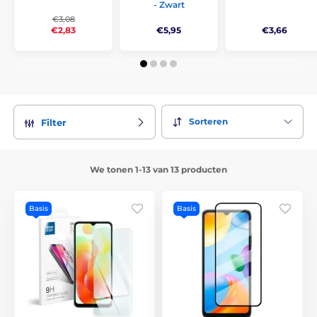
- Zwart
€3,08
€5,95
€3,66
€2,83
Sorteren
Filter
We tonen 1-13 van 13 producten
Basis
Basis