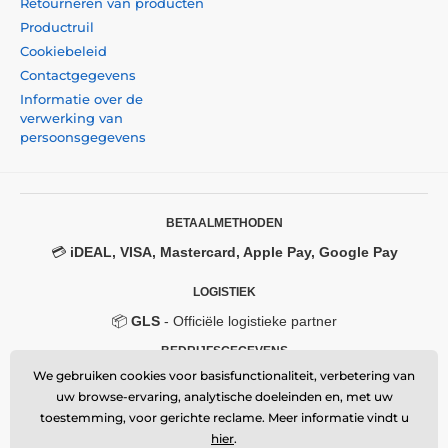
Retourneren van producten
Productruil
Cookiebeleid
Contactgegevens
Informatie over de
verwerking van
persoonsgegevens
BETAALMETHODEN
💳
iDEAL, VISA, Mastercard, Apple Pay, Google Pay
LOGISTIEK
📦
GLS
- Officiële logistieke partner
BEDRIJFSGEGEVENS
We gebruiken cookies voor basisfunctionaliteit, verbetering van
Momanio s.r.o.
uw browse-ervaring, analytische doeleinden en, met uw
Okružní 361/14, 747 18, Píšť, Czech Republic
toestemming, voor gerichte reclame. Meer informatie vindt u
VAT: CZ09604707
Email:
info@momanio.nl
hier
.