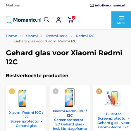
info@momanio.nl
Mail ons
0
Menu
Home
Xiaomi
Redmi-serie
Redmi 12C
Gehard glas voor Xiaomi Redmi 12C
Gehard glas voor Xiaomi Redmi
12C
Bestverkochte producten
Xiaomi Redmi 10C /
Xiaomi Redmi 10C /
BlueStar
12C
12C
Screenprotector -
Screenprotector -
Screenprotector -
Gehard glas - voor
5D Gehard glas -
Gehard glas
Xiaomi Redmi 12C
incl. Montageframe