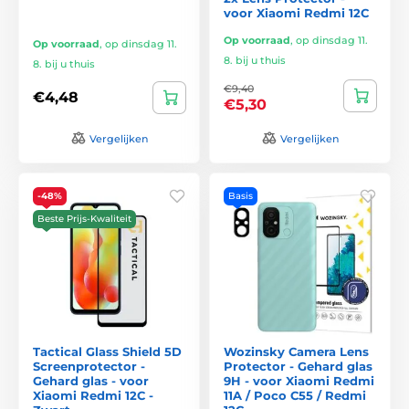
voor Xiaomi Redmi 12C
Op voorraad
,
op dinsdag 11.
Op voorraad
,
op dinsdag 11.
8. bij u thuis
8. bij u thuis
€9,40
€4,48
€5,30
Vergelijken
Vergelijken
-48%
Basis
Beste Prijs-Kwaliteit
Tactical Glass Shield 5D
Wozinsky Camera Lens
Screenprotector -
Protector - Gehard glas
Gehard glas - voor
9H - voor Xiaomi Redmi
Xiaomi Redmi 12C -
11A / Poco C55 / Redmi