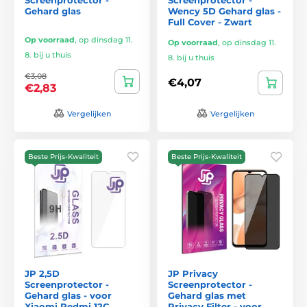
Gehard glas
Wency 5D Gehard glas -
Full Cover - Zwart
Op voorraad
,
op dinsdag 11.
Op voorraad
,
op dinsdag 11.
8. bij u thuis
8. bij u thuis
€3,08
€4,07
€2,83
Vergelijken
Vergelijken
Beste Prijs-Kwaliteit
Beste Prijs-Kwaliteit
JP 2,5D
JP Privacy
Screenprotector -
Screenprotector -
Gehard glas - voor
Gehard glas met
Xiaomi Redmi 12C
Privacy Filter - voor