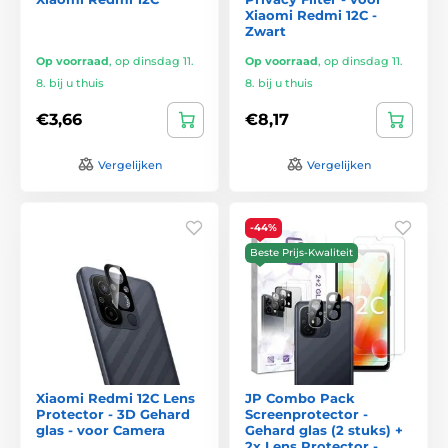
Xiaomi Redmi 12C -
Zwart
Op voorraad
,
op dinsdag 11.
Op voorraad
,
op dinsdag 11.
8. bij u thuis
8. bij u thuis
€3,66
€8,17
Vergelijken
Vergelijken
-44%
Beste Prijs-Kwaliteit
Xiaomi Redmi 12C Lens
JP Combo Pack
Protector - 3D Gehard
Screenprotector -
glas - voor Camera
Gehard glas (2 stuks) +
2x Lens Protector -