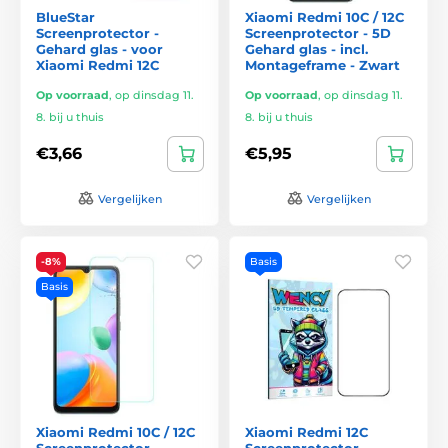
BlueStar
Xiaomi Redmi 10C / 12C
Screenprotector -
Screenprotector - 5D
Gehard glas - voor
Gehard glas - incl.
Xiaomi Redmi 12C
Montageframe - Zwart
Op voorraad
,
op dinsdag 11.
Op voorraad
,
op dinsdag 11.
8. bij u thuis
8. bij u thuis
€3,66
€5,95
Vergelijken
Vergelijken
-8%
Basis
Basis
Xiaomi Redmi 10C / 12C
Xiaomi Redmi 12C
Screenprotector -
Screenprotector -