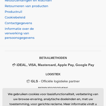
Retourzendingen en klachten
Retourneren van producten
Productruil
Cookiebeleid
Contactgegevens
Informatie over de
verwerking van
persoonsgegevens
BETAALMETHODEN
💳
iDEAL, VISA, Mastercard, Apple Pay, Google Pay
LOGISTIEK
📦
GLS
- Officiële logistieke partner
BEDRIJFSGEGEVENS
We gebruiken cookies voor basisfunctionaliteit, verbetering van
Momanio s.r.o.
uw browse-ervaring, analytische doeleinden en, met uw
Okružní 361/14, 747 18, Píšť, Czech Republic
toestemming, voor gerichte reclame. Meer informatie vindt u
VAT: CZ09604707