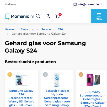
info@momanio.nl
Mail ons
0
Menu
Home
Samsung
S-serie
S24
Gehard glas voor Samsung Galaxy S24
Gehard glas voor Samsung
Galaxy S24
Bestverkochte producten
Samsung Galaxy
Bestsuit Flexible
JP Privacy
S24
Hybride
Screenprotector -
Screenprotector -
Screenprotector -
Gehard glas -
Wency 5D Gehard
Gehard glas - voor
Samsung Galaxy
glas - Full Cover -
Samsung Galaxy
S24 - Zwart