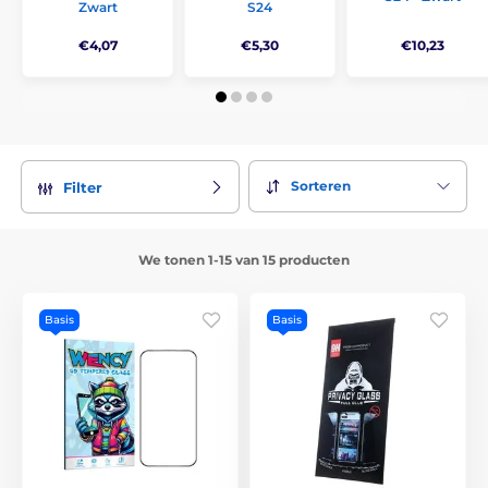
Zwart
S24
€4,07
€5,30
€10,23
Sorteren
Filter
We tonen 1-15 van 15 producten
Basis
Basis