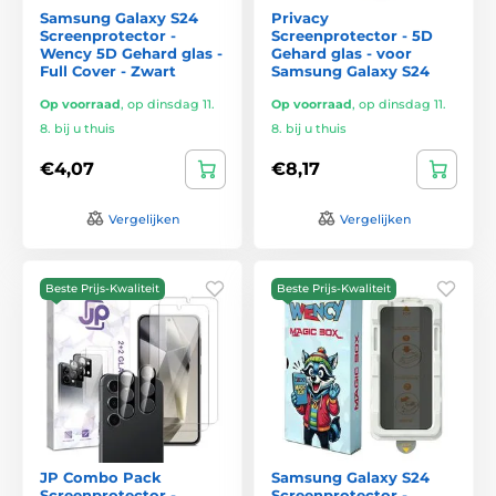
Samsung Galaxy S24
Privacy
Screenprotector -
Screenprotector - 5D
Wency 5D Gehard glas -
Gehard glas - voor
Full Cover - Zwart
Samsung Galaxy S24
Op voorraad
,
op dinsdag 11.
Op voorraad
,
op dinsdag 11.
8. bij u thuis
8. bij u thuis
€4,07
€8,17
Vergelijken
Vergelijken
Beste Prijs-Kwaliteit
Beste Prijs-Kwaliteit
JP Combo Pack
Samsung Galaxy S24
Screenprotector -
Screenprotector -