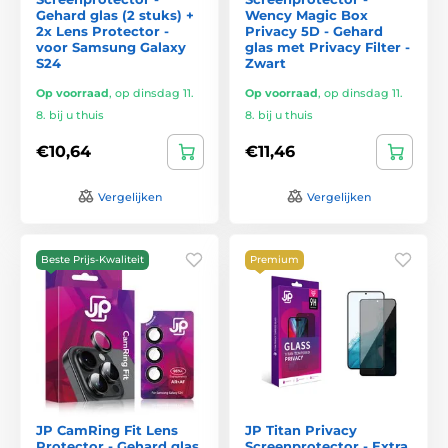
Gehard glas (2 stuks) +
Wency Magic Box
2x Lens Protector -
Privacy 5D - Gehard
voor Samsung Galaxy
glas met Privacy Filter -
S24
Zwart
Op voorraad
,
op dinsdag 11.
Op voorraad
,
op dinsdag 11.
8. bij u thuis
8. bij u thuis
€10,64
€11,46
Vergelijken
Vergelijken
Beste Prijs-Kwaliteit
Premium
JP CamRing Fit Lens
JP Titan Privacy
Protector - Gehard glas
Screenprotector - Extra