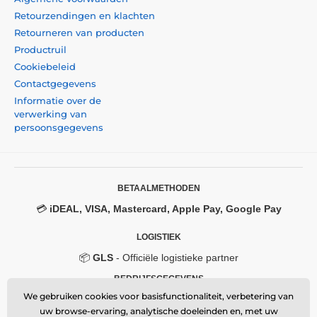
Retourzendingen en klachten
Retourneren van producten
Productruil
Cookiebeleid
Contactgegevens
Informatie over de
verwerking van
persoonsgegevens
BETAALMETHODEN
💳
iDEAL, VISA, Mastercard, Apple Pay, Google Pay
LOGISTIEK
📦
GLS
- Officiële logistieke partner
BEDRIJFSGEGEVENS
We gebruiken cookies voor basisfunctionaliteit, verbetering van
Momanio s.r.o.
uw browse-ervaring, analytische doeleinden en, met uw
Okružní 361/14, 747 18, Píšť, Czech Republic