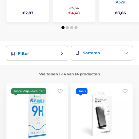
A52s
€5,54
€4,48
€2,83
€3,66
Sorteren
Filter
We tonen 1-14 van 14 producten
Beste Prijs-Kwaliteit
Basis