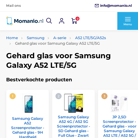
info@momanio.nl
Mail ons
0
Menu
Home
Samsung
A-serie
A52 LTE/5G/A52s
Gehard glas voor Samsung Galaxy A52 LTE/5G
Gehard glas voor Samsung
Galaxy A52 LTE/5G
Bestverkochte producten
Samsung Galaxy
JP 2,5D
Samsung Galaxy
A52 4G / A52 5G
Screenprotector -
A52
Screenprotector -
Gehard glas - voor
Screenprotector -
5D Gehard glas -
Samsung Galaxy
Gehard glas - 9H
Full Glue - Zwart
A52 LTE / A52 5G /
Hardheid