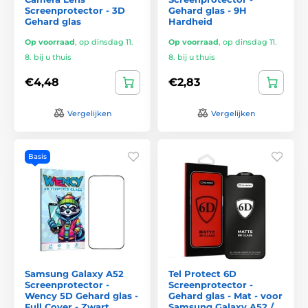
Screenprotector - 3D
Gehard glas - 9H
Gehard glas
Hardheid
Op voorraad
,
op dinsdag 11.
Op voorraad
,
op dinsdag 11.
8. bij u thuis
8. bij u thuis
€4,48
€2,83
Vergelijken
Vergelijken
Basis
Samsung Galaxy A52
Tel Protect 6D
Screenprotector -
Screenprotector -
Wency 5D Gehard glas -
Gehard glas - Mat - voor
Full Cover - Zwart
Samsung Galaxy A52 /