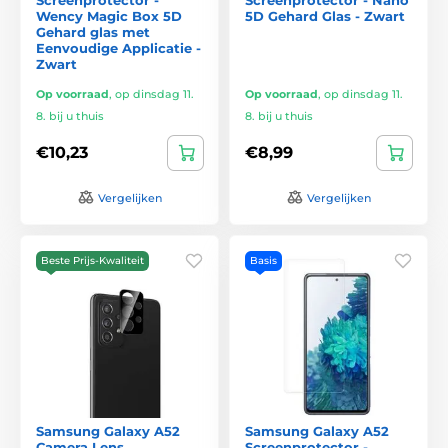
Wency Magic Box 5D
5D Gehard Glas - Zwart
Gehard glas met
Eenvoudige Applicatie -
Zwart
Op voorraad
,
op dinsdag 11.
Op voorraad
,
op dinsdag 11.
8. bij u thuis
8. bij u thuis
€10,23
€8,99
Vergelijken
Vergelijken
Beste Prijs-Kwaliteit
Basis
Samsung Galaxy A52
Samsung Galaxy A52
Camera Lens
Screenprotector -