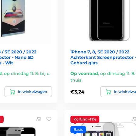
 / SE 2020 / 2022
iPhone 7, 8, SE 2020 / 2022
ector - Nano 5D
Achterkant Screenprotector 
 - Wit
Gehard glas
d
,
op dinsdag 11. 8. bij u
Op voorraad
,
op dinsdag 11. 8. 
thuis
€3,24
In winkelwagen
In winkelw
%
Korting
-11%
Basis