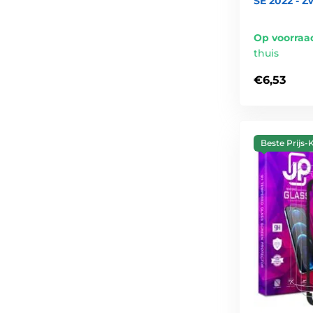
SE 2022 - Z
Op voorraa
thuis
€6,53
Beste Prijs-K