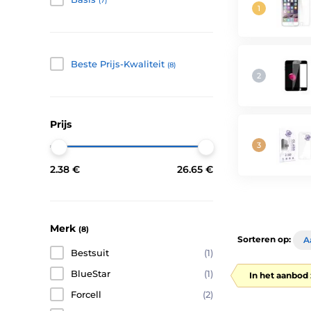
(7)
Beste Prijs-Kwaliteit
(8)
Prijs
2.38 €
26.65 €
Merk
(8)
Sorteren op:
A
Bestsuit
(1)
BlueStar
(1)
In het aanbod 
Forcell
(2)