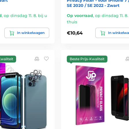
wart
Privacy Filter - voor iPhone 7 /
SE 2020 / SE 2022 - Zwart
d
,
op dinsdag 11. 8. bij u
Op voorraad
,
op dinsdag 11. 8. 
thuis
€10,64
In winkelwagen
In winkelw
waliteit
Beste Prijs-Kwaliteit