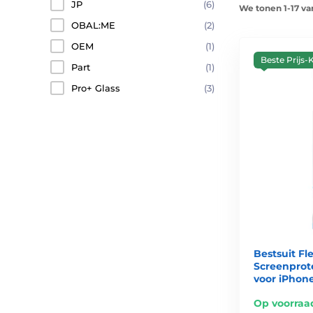
JP
(6)
We tonen 1-17 va
OBAL:ME
(2)
OEM
(1)
Beste Prijs-K
Part
(1)
Pro+ Glass
(3)
Bestsuit Fl
Screenprote
voor iPhone
Op voorraa