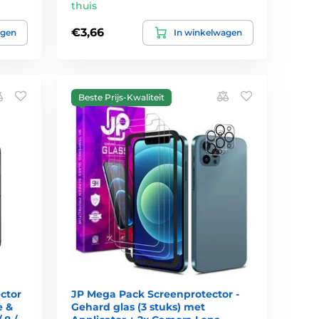
thuis
€3,66
agen
In winkelwagen
Beste Prijs-Kwaliteit
ctor
JP Mega Pack Screenprotector -
e &
Gehard glas (3 stuks) met