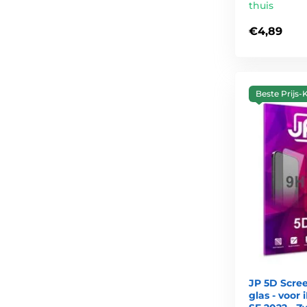
thuis
€4,89
Beste Prijs-K
JP 5D Scre
glas - voor 