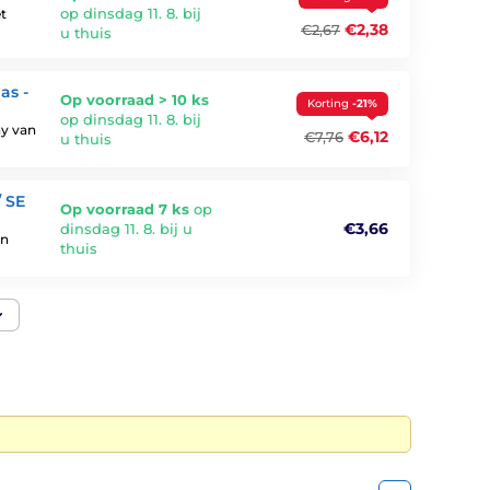
op dinsdag 11. 8. bij
et
€2,38
€2,67
u thuis
as -
Op voorraad > 10 ks
Korting
-21%
op dinsdag 11. 8. bij
ay van
€6,12
€7,76
u thuis
/ SE
Op voorraad 7 ks
op
€3,66
dinsdag 11. 8. bij u
en
thuis