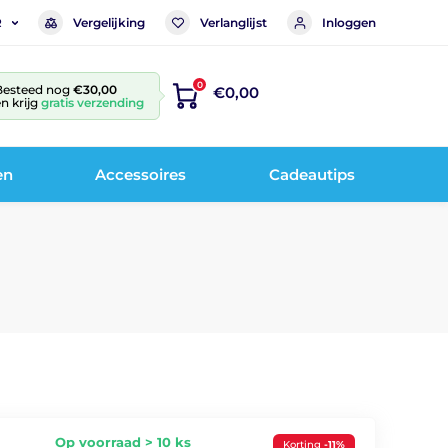
Vergelijking
Verlanglijst
Inloggen
R
0
Besteed nog
€30,00
€0,00
n krijg
gratis verzending
en
Accessoires
Cadeautips
Op voorraad > 10 ks
Korting
-11%