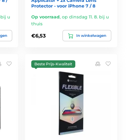
 8 /
Applicator + 2x Camera Lens
Protector - voor iPhone 7 / 8
bij u
Op voorraad
,
op dinsdag 11. 8. bij u
thuis
€6,53
agen
In winkelwagen
Beste Prijs-Kwaliteit