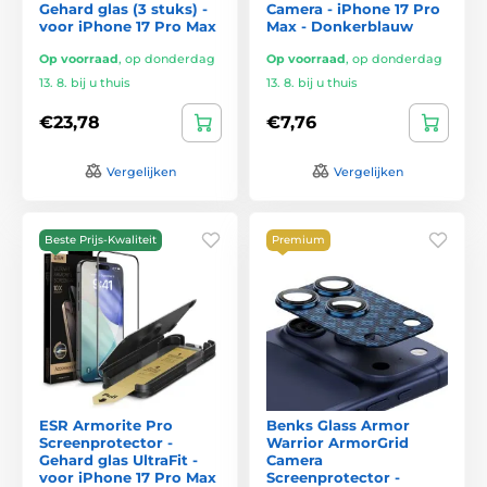
Gehard glas (3 stuks) -
Camera - iPhone 17 Pro
voor iPhone 17 Pro Max
Max - Donkerblauw
Op voorraad
,
op donderdag
Op voorraad
,
op donderdag
13. 8. bij u thuis
13. 8. bij u thuis
€23,78
€7,76
Vergelijken
Vergelijken
Beste Prijs-Kwaliteit
Premium
ESR Armorite Pro
Benks Glass Armor
Screenprotector -
Warrior ArmorGrid
Gehard glas UltraFit -
Camera
voor iPhone 17 Pro Max
Screenprotector -