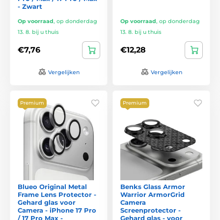
- Zwart
Op voorraad
,
op donderdag
Op voorraad
,
op donderdag
13. 8. bij u thuis
13. 8. bij u thuis
€7,76
€12,28
Vergelijken
Vergelijken
Premium
Premium
Blueo Original Metal
Benks Glass Armor
Frame Lens Protector -
Warrior ArmorGrid
Gehard glas voor
Camera
Camera - iPhone 17 Pro
Screenprotector -
/ 17 Pro Max -
Gehard glas - voor