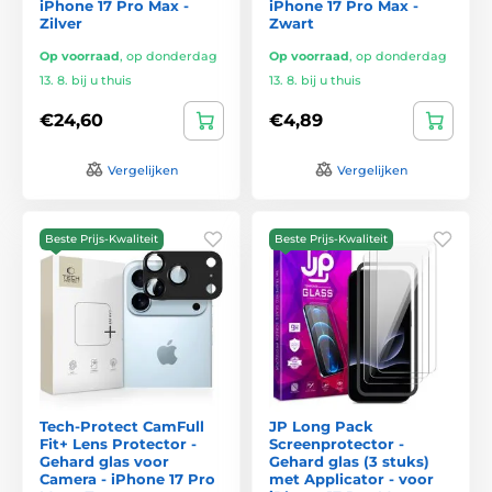
iPhone 17 Pro Max -
iPhone 17 Pro Max -
Zilver
Zwart
Op voorraad
,
op donderdag
Op voorraad
,
op donderdag
13. 8. bij u thuis
13. 8. bij u thuis
€24,60
€4,89
Vergelijken
Vergelijken
Beste Prijs-Kwaliteit
Beste Prijs-Kwaliteit
Tech-Protect CamFull
JP Long Pack
Fit+ Lens Protector -
Screenprotector -
Gehard glas voor
Gehard glas (3 stuks)
Camera - iPhone 17 Pro
met Applicator - voor