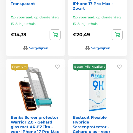
Transparant
iPhone 17 Pro Max -
Zwart
Op voorraad
,
op donderdag
Op voorraad
,
op donderdag
13. 8. bij u thuis
13. 8. bij u thuis
€14,33
€20,49
Vergelijken
Vergelijken
Premium
Beste Prijs-Kwaliteit
Benks Screenprotector
Bestsuit Flexible
Warrior 2.0 - Gehard
Hybride
glas met AR-EZFita -
Screenprotector -
voor iPhone 17 Pro Max
Gehard glas - voor