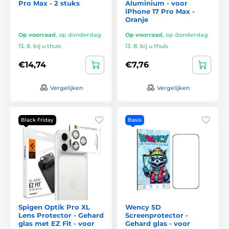
Pro Max - 2 stuks
Aluminium - voor
iPhone 17 Pro Max -
Oranje
Op voorraad
,
op donderdag
Op voorraad
,
op donderdag
13. 8. bij u thuis
13. 8. bij u thuis
€14,74
€7,76
Vergelijken
Vergelijken
Black Friday
Basis
Spigen Optik Pro XL
Wency 5D
Lens Protector - Gehard
Screenprotector -
glas met EZ Fit - voor
Gehard glas - voor