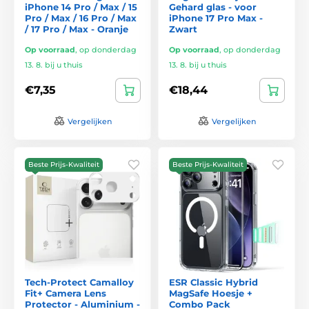
iPhone 14 Pro / Max / 15
Gehard glas - voor
Pro / Max / 16 Pro / Max
iPhone 17 Pro Max -
/ 17 Pro / Max - Oranje
Zwart
Op voorraad
,
op donderdag
Op voorraad
,
op donderdag
13. 8. bij u thuis
13. 8. bij u thuis
€7,35
€18,44
Vergelijken
Vergelijken
Beste Prijs-Kwaliteit
Beste Prijs-Kwaliteit
Tech-Protect Camalloy
ESR Classic Hybrid
Fit+ Camera Lens
MagSafe Hoesje +
Protector - Aluminium -
Combo Pack