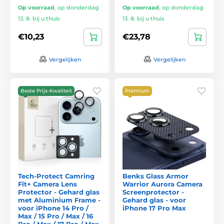
Op voorraad
,
op donderdag
Op voorraad
,
op donderdag
13. 8. bij u thuis
13. 8. bij u thuis
€10,23
€23,78
Vergelijken
Vergelijken
Beste Prijs-Kwaliteit
Premium
Tech-Protect Camring
Benks Glass Armor
Fit+ Camera Lens
Warrior Aurora Camera
Protector - Gehard glas
Screenprotector -
met Aluminium Frame -
Gehard glas - voor
voor iPhone 14 Pro /
iPhone 17 Pro Max
Max / 15 Pro / Max / 16
Pro / Max / 17 Pro / Max