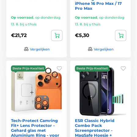
iPhone 16 Pro Max / 17
Pro Max
Op voorraad
,
op donderdag
Op voorraad
,
op donderdag
13. 8. bij u thuis
13. 8. bij u thuis
€21,72
€5,30
Vergelijken
Vergelijken
Beste Prijs-Kwaliteit
Beste Prijs-Kwaliteit
Tech-Protect Camring
ESR Classic Hybrid
Fit+ Lens Protector -
Combo Pack
Gehard glas met
Screenprotector -
Aluminium Ring - voor
MagSafe Hoesje +