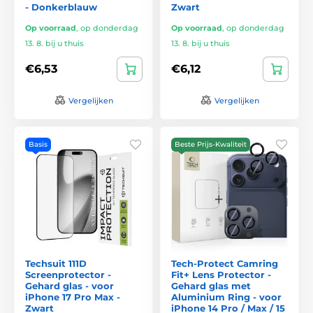
- Donkerblauw
Zwart
Op voorraad
,
op donderdag
Op voorraad
,
op donderdag
13. 8. bij u thuis
13. 8. bij u thuis
€6,53
€6,12
Vergelijken
Vergelijken
Basis
Beste Prijs-Kwaliteit
Techsuit 111D
Tech-Protect Camring
Screenprotector -
Fit+ Lens Protector -
Gehard glas - voor
Gehard glas met
iPhone 17 Pro Max -
Aluminium Ring - voor
Zwart
iPhone 14 Pro / Max / 15