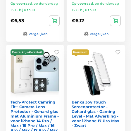
Op voorraad
,
op donderdag
Op voorraad
,
op donderdag
13. 8. bij u thuis
13. 8. bij u thuis
€6,53
€6,12
Vergelijken
Vergelijken
Beste Prijs-Kwaliteit
Premium
Tech-Protect Camring
Benks Joy Touch
Fit+ Camera Lens
Screenprotector -
Protector - Gehard glas
Gehard glas - Gaming
met Aluminium Frame -
Level - Mat Afwerking -
voor iPhone 14 Pro /
voor iPhone 17 Pro Max
Max / 15 Pro / Max / 16
- Zwart
Pro / Max / 17 Pro / Max