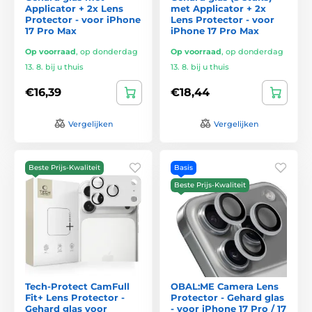
Applicator + 2x Lens
met Applicator + 2x
Protector - voor iPhone
Lens Protector - voor
17 Pro Max
iPhone 17 Pro Max
Op voorraad
,
op donderdag
Op voorraad
,
op donderdag
13. 8. bij u thuis
13. 8. bij u thuis
€16,39
€18,44
Vergelijken
Vergelijken
Beste Prijs-Kwaliteit
Basis
Beste Prijs-Kwaliteit
Tech-Protect CamFull
OBAL:ME Camera Lens
Fit+ Lens Protector -
Protector - Gehard glas
Gehard glas voor
- voor iPhone 17 Pro / 17