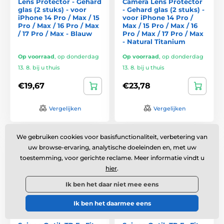
Lens Protector - Gehard
Camera Lens Protector
glas (2 stuks) - voor
- Gehard glas (2 stuks) -
iPhone 14 Pro / Max / 15
voor iPhone 14 Pro /
Pro / Max / 16 Pro / Max
Max / 15 Pro / Max / 16
/ 17 Pro / Max - Blauw
Pro / Max / 17 Pro / Max
- Natural Titanium
Op voorraad
,
op donderdag
Op voorraad
,
op donderdag
13. 8. bij u thuis
13. 8. bij u thuis
€19,67
€23,78
Vergelijken
Vergelijken
We gebruiken cookies voor basisfunctionaliteit, verbetering van
Premium
Premium
uw browse-ervaring, analytische doeleinden en, met uw
toestemming, voor gerichte reclame. Meer informatie vindt u
hier
.
Ik ben het daar niet mee eens
Ik ben het daarmee eens