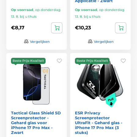
Applicatie - Zwart
Op voorraad
,
op donderdag
Op voorraad
,
op donderdag
13. 8. bij u thuis
13. 8. bij u thuis
€8,17
€10,23
Vergelijken
Vergelijken
Beste Prijs-Kwaliteit
Beste Prijs-Kwaliteit
Tactical Glass Shield 5D
ESR Privacy
Screenprotector -
Screenprotector
Gehard glas voor
UltraFit - Gehard glas -
iPhone 17 Pro Max -
iPhone 17 Pro Max (3
Zwart
stuks)