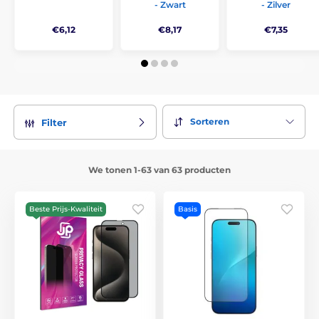
- Zwart
- Zilver
€6,12
€8,17
€7,35
Sorteren
Filter
We tonen 1-63 van 63 producten
Beste Prijs-Kwaliteit
Basis