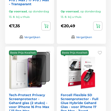
- Transparant
Op voorraad
,
op donderdag
Op voorraad
,
op donderdag
13. 8. bij u thuis
13. 8. bij u thuis
€7,35
€20,49
Vergelijken
Vergelijken
Beste Prijs-Kwaliteit
Beste Prijs-Kwaliteit
Tech-Protect Privacy
Forcell Flexible 5D
Screenprotector -
Screenprotector - Full
Gehard glas (2 stuks) -
Glue Hybride Gehard
voor iPhone 16 Pro Max
Glas - voor iPhone 17
/ 17 Pro Max
Pro Max - Zwart