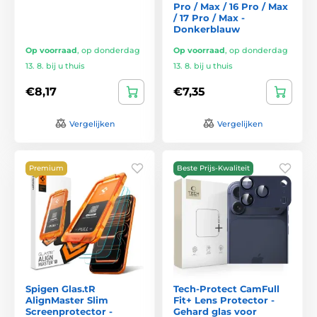
Pro / Max / 16 Pro / Max
/ 17 Pro / Max -
Donkerblauw
Op voorraad
,
op donderdag
Op voorraad
,
op donderdag
13. 8. bij u thuis
13. 8. bij u thuis
€8,17
€7,35
Vergelijken
Vergelijken
Premium
Beste Prijs-Kwaliteit
Spigen Glas.tR
Tech-Protect CamFull
AlignMaster Slim
Fit+ Lens Protector -
Screenprotector -
Gehard glas voor