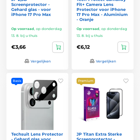
Screenprotector -
Fit+ Camera Lens
Gehard glas - voor
Protector voor iPhone
iPhone 17 Pro Max
17 Pro Max - Aluminium
- Oranje
Op voorraad
,
op donderdag
Op voorraad
,
op donderdag
13. 8. bij u thuis
13. 8. bij u thuis
€3,66
€6,12
Vergelijken
Vergelijken
Basis
Premium
Techsuit Lens Protector
JP Titan Extra Sterke
- Gehard glas voor
Screenprotector -