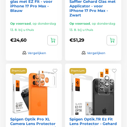
glas met EZ Fit - voor
Saffier Gehard Glas met
iPhone 17 Pro Max -
Applicator - voor
Blauw
iPhone 17 Pro Max -
Zwart
Op voorraad
,
op donderdag
Op voorraad
,
op donderdag
13. 8. bij u thuis
13. 8. bij u thuis
€24,60
€51,29
Vergelijken
Vergelijken
Premium
Premium
Spigen Optik Pro XL
Spigen Optik.TR Ez Fit
Camera Lens Protector
Lens Protector - Gehard