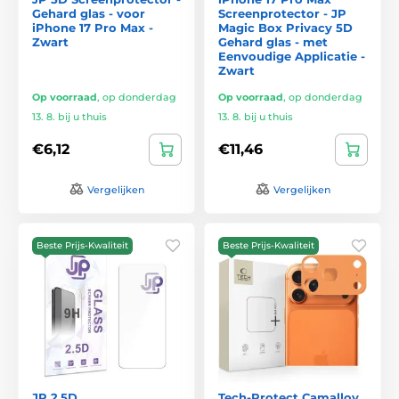
Gehard glas - voor
Screenprotector - JP
iPhone 17 Pro Max -
Magic Box Privacy 5D
Zwart
Gehard glas - met
Eenvoudige Applicatie -
Zwart
Op voorraad
,
op donderdag
Op voorraad
,
op donderdag
13. 8. bij u thuis
13. 8. bij u thuis
€6,12
€11,46
Vergelijken
Vergelijken
Beste Prijs-Kwaliteit
Beste Prijs-Kwaliteit
JP 2,5D
Tech-Protect Camalloy