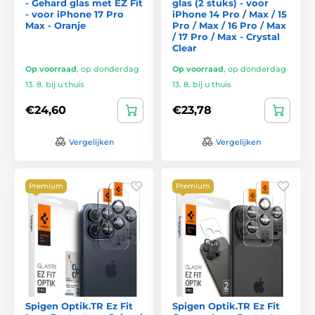
- Gehard glas met EZ Fit
glas (2 stuks) - voor
- voor iPhone 17 Pro
iPhone 14 Pro / Max / 15
Max - Oranje
Pro / Max / 16 Pro / Max
/ 17 Pro / Max - Crystal
Clear
Op voorraad
,
op donderdag
Op voorraad
,
op donderdag
13. 8. bij u thuis
13. 8. bij u thuis
€24,60
€23,78
Vergelijken
Vergelijken
Premium
Premium
Spigen Optik.TR Ez Fit
Spigen Optik.TR Ez Fit