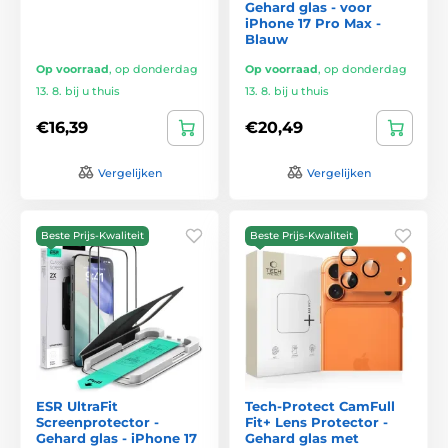
Gehard glas - voor
iPhone 17 Pro Max -
Blauw
Op voorraad
,
op donderdag
Op voorraad
,
op donderdag
13. 8. bij u thuis
13. 8. bij u thuis
€16,39
€20,49
Vergelijken
Vergelijken
Beste Prijs-Kwaliteit
Beste Prijs-Kwaliteit
ESR UltraFit
Tech-Protect CamFull
Screenprotector -
Fit+ Lens Protector -
Gehard glas - iPhone 17
Gehard glas met