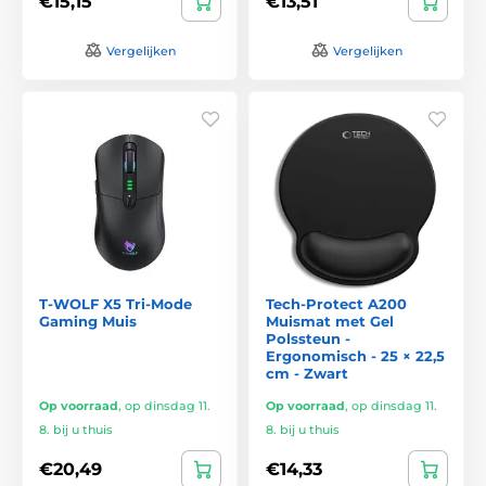
€15,15
€13,51
Vergelijken
Vergelijken
T-WOLF X5 Tri-Mode
Tech-Protect A200
Gaming Muis
Muismat met Gel
Polssteun -
Ergonomisch - 25 × 22,5
cm - Zwart
Op voorraad
,
op dinsdag 11.
Op voorraad
,
op dinsdag 11.
8. bij u thuis
8. bij u thuis
€20,49
€14,33