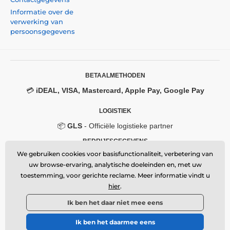
Informatie over de
verwerking van
persoonsgegevens
BETAALMETHODEN
💳
iDEAL, VISA, Mastercard, Apple Pay, Google Pay
LOGISTIEK
📦
GLS
- Officiële logistieke partner
BEDRIJFSGEGEVENS
We gebruiken cookies voor basisfunctionaliteit, verbetering van
Momanio s.r.o.
uw browse-ervaring, analytische doeleinden en, met uw
Okružní 361/14, 747 18, Píšť, Czech Republic
toestemming, voor gerichte reclame. Meer informatie vindt u
VAT: CZ09604707
Email:
info@momanio.nl
hier
.
🔒 Beveiligde SSL-verbinding
Ik ben het daar niet mee eens
Ik ben het daarmee eens
© 2026 www.momanio.nl ⦁ Webshop gemaakt door
SIMPLIA.cz