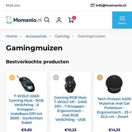
info@momanio.nl
Mail ons
0
Menu
Home
Accessoires
Gaming
Gamingmuizen
Gamingmuizen
Bestverkochte producten
T-WOLF G560
Gaming RGB Muis
Tech-Protect A200
Gaming Muis - RGB
T-WOLF M1 - 2400
Muismat met Gel
Verlichting - 6
DPI - 7 Knoppen -
Polssteun -
Knoppen -
Ergonomisch -
Ergonomisch - 25 ×
Instelbare DPI tot
met RGB
22,5 cm - Zwart
3600 - Gevlochten
Verlichting - USB
Kabel
€9,82
€10,23
€14,33