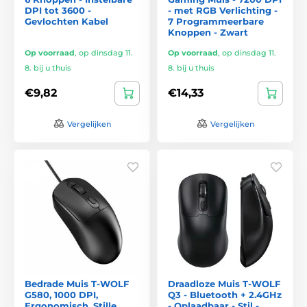
DPI tot 3600 -
- met RGB Verlichting -
Gevlochten Kabel
7 Programmeerbare
Knoppen - Zwart
Op voorraad
,
op dinsdag 11.
Op voorraad
,
op dinsdag 11.
8. bij u thuis
8. bij u thuis
€9,82
€14,33
Vergelijken
Vergelijken
Bedrade Muis T-WOLF
Draadloze Muis T-WOLF
G580, 1000 DPI,
Q3 - Bluetooth + 2.4GHz
Ergonomisch, Stille
- Oplaadbaar - Stil -