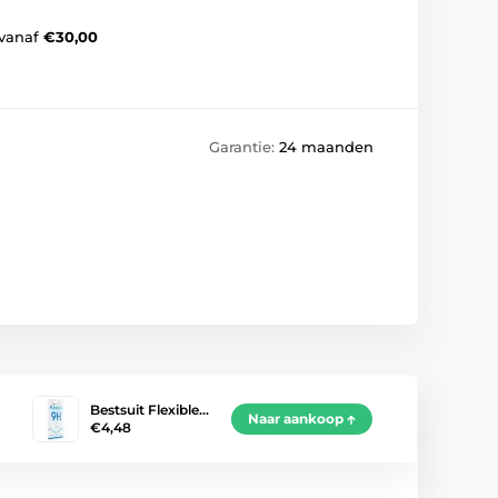
vanaf
€30,00
Garantie:
24 maanden
Bestsuit Flexible…
Naar aankoop
€4,48