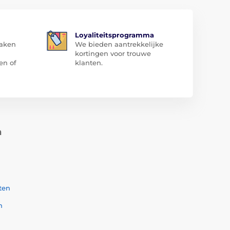
Loyaliteitsprogramma
zaken
We bieden aantrekkelijke
kortingen voor trouwe
en of
klanten.
n
ten
n