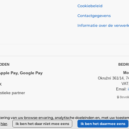
Cookiebeleid
Contactgegevens
Informatie over de verwe
ODEN
BEDR
Apple Pay, Google Pay
Mom
Okružní 361/14, 7
VAT
K
Email:
istieke partner
🔒 Bevei
© 2026 www.momanio.nl ⦁ Webshop gemaakt door
SIMPLIA.cz
etering van uw browse-ervaring, analytische doeleinden en, met uw toeste
hier
.
Ik ben het daar niet mee eens
Ik ben het daarmee eens