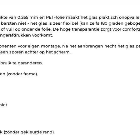
kte van 0,265 mm en PET-folie maakt het glas praktisch onopvalle
arsten niet - het glas is zeer flexibel (kan zelfs 180 graden gebog
f of vuil op onder de folie. De hoge transparantie zorgt voor comfo
 vingerafdrukken voorkomt.
nenten voor eigen montage. Na het aanbrengen hecht het glas per
 geen sporen achter op het scherm.
ebruik te garanderen.
en (zonder frame).
niet
lak (zonder gekleurde rand)