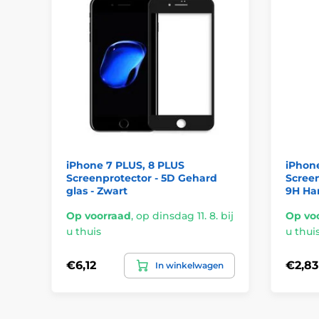
iPhone 7 PLUS, 8 PLUS
iPhone
Screenprotector - 5D Gehard
Screen
glas - Zwart
9H Ha
Op voorraad
,
op dinsdag 11. 8. bij
Op vo
u thuis
u thui
€6,12
€2,83
In winkelwagen