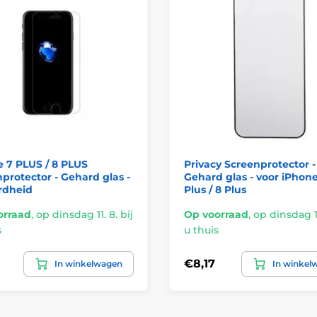
 7 PLUS / 8 PLUS
Privacy Screenprotector -
protector - Gehard glas -
Gehard glas - voor iPhone
rdheid
Plus / 8 Plus
orraad
,
op dinsdag 11. 8. bij
Op voorraad
,
op dinsdag 11
s
u thuis
€8,17
In winkelwagen
In winkel