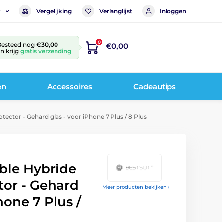
Vergelijking
Verlanglijst
Inloggen
R
0
Besteed nog
€30,00
€0,00
n krijg
gratis verzending
en
Accessoires
Cadeautips
tector - Gehard glas - voor iPhone 7 Plus / 8 Plus
ible Hybride
tor - Gehard
Meer producten bekijken ›
hone 7 Plus /