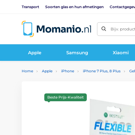
Transport
Soorten glas en hun afmetingen
Contactgege
Bijv. produc
Apple
Samsung
Xiaomi
Home
Apple
iPhone
iPhone 7 Plus, 8 Plus
Geh
Beste Prijs-Kwaliteit