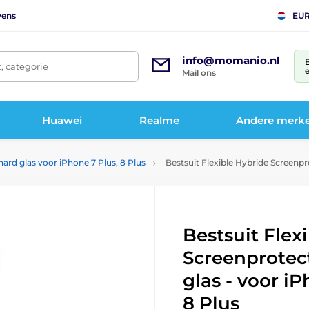
vens
EU
info@momanio.nl
t, categorie
e
Mail ons
Huawei
Realme
Andere merk
ard glas voor iPhone 7 Plus, 8 Plus
Bestsuit Flexible Hybride Screenpro
Bestsuit Flex
Screenprotec
glas - voor iP
8 Plus