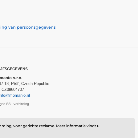
rking van persoonsgegevens
IJFSGEGEVENS
anio s.r.o.
47 18, Píšť, Czech Republic
: CZ09604707
info@momanio.nl
ligde SSL-verbinding
mming, voor gerichte reclame. Meer informatie vindt u