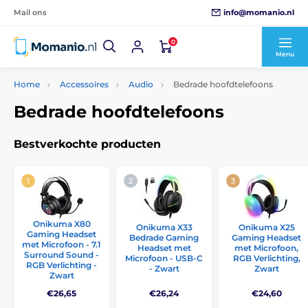
info@momanio.nl
Mail ons
0
Menu
Home
Accessoires
Audio
Bedrade hoofdtelefoons
Bedrade hoofdtelefoons
Bestverkochte producten
Onikuma X80
Onikuma X33
Onikuma X25
Gaming Headset
Bedrade Gaming
Gaming Headset
met Microfoon - 7.1
Headset met
met Microfoon,
Surround Sound -
Microfoon - USB-C
RGB Verlichting,
RGB Verlichting -
- Zwart
Zwart
Zwart
€26,65
€26,24
€24,60