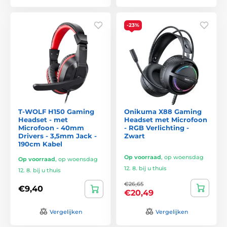
-23%
T-WOLF H150 Gaming
Onikuma X88 Gaming
Headset - met
Headset met Microfoon
Microfoon - 40mm
- RGB Verlichting -
Drivers - 3,5mm Jack -
Zwart
190cm Kabel
Op voorraad
,
op woensdag
Op voorraad
,
op woensdag
12. 8. bij u thuis
12. 8. bij u thuis
€26,65
€9,40
€20,49
Vergelijken
Vergelijken