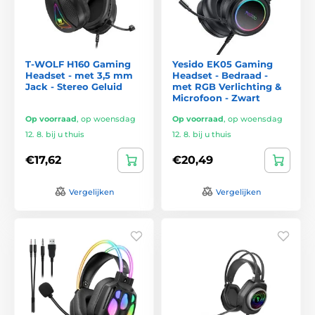
T-WOLF H160 Gaming
Yesido EK05 Gaming
Headset - met 3,5 mm
Headset - Bedraad -
Jack - Stereo Geluid
met RGB Verlichting &
Microfoon - Zwart
Op voorraad
,
op woensdag
Op voorraad
,
op woensdag
12. 8. bij u thuis
12. 8. bij u thuis
€17,62
€20,49
Vergelijken
Vergelijken