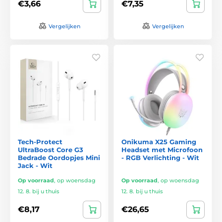
€3,66
€7,35
Vergelijken
Vergelijken
Tech-Protect
Onikuma X25 Gaming
UltraBoost Core G3
Headset met Microfoon
Bedrade Oordopjes Mini
- RGB Verlichting - Wit
Jack - Wit
Op voorraad
,
op woensdag
Op voorraad
,
op woensdag
12. 8. bij u thuis
12. 8. bij u thuis
€8,17
€26,65