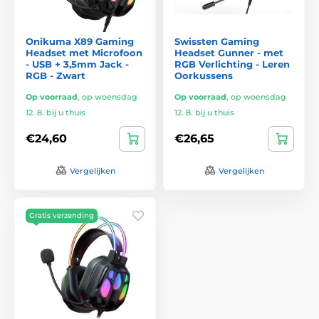
Onikuma X89 Gaming
Swissten Gaming
Headset met Microfoon
Headset Gunner - met
- USB + 3,5mm Jack -
RGB Verlichting - Leren
RGB - Zwart
Oorkussens
Op voorraad
,
op woensdag
Op voorraad
,
op woensdag
12. 8. bij u thuis
12. 8. bij u thuis
€24,60
€26,65
Vergelijken
Vergelijken
Gratis verzending