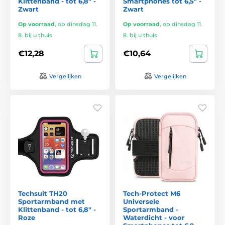
Klittenband - tot 6,8" -
Smartphones tot 6,5" -
Zwart
Zwart
Op voorraad
,
op dinsdag 11.
Op voorraad
,
op dinsdag 11.
8. bij u thuis
8. bij u thuis
€12,28
€10,64
Vergelijken
Vergelijken
Techsuit TH20
Tech-Protect M6
Sportarmband met
Universele
Klittenband - tot 6,8" -
Sportarmband -
Roze
Waterdicht - voor