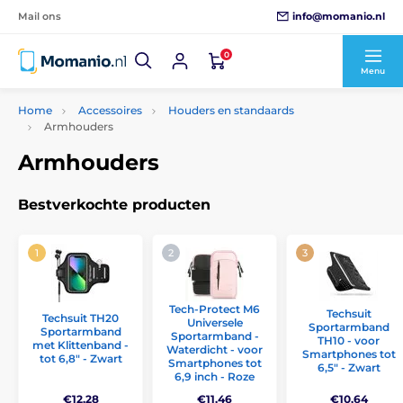
info@momanio.nl
Mail ons
0
Menu
Home
Accessoires
Houders en standaards
Armhouders
Armhouders
Bestverkochte producten
Tech-Protect M6
Techsuit
Techsuit TH20
Universele
Sportarmband
Sportarmband
Sportarmband -
TH10 - voor
met Klittenband -
Waterdicht - voor
Smartphones tot
tot 6,8" - Zwart
Smartphones tot
6,5" - Zwart
6,9 inch - Roze
€12,28
€11,46
€10,64