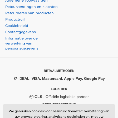
Algemene voorwaarden
Retourzendingen en klachten
Retourneren van producten
Productruil
Cookiebeleid
Contactgegevens
Informatie over de
verwerking van
persoonsgegevens
BETAALMETHODEN
💳
iDEAL, VISA, Mastercard, Apple Pay, Google Pay
LOGISTIEK
📦
GLS
- Officiële logistieke partner
BEDRIJFSGEGEVENS
We gebruiken cookies voor basisfunctionaliteit, verbetering van
Momanio s.r.o.
uw browse-ervaring, analytische doeleinden en, met uw
Okružní 361/14, 747 18, Píšť, Czech Republic