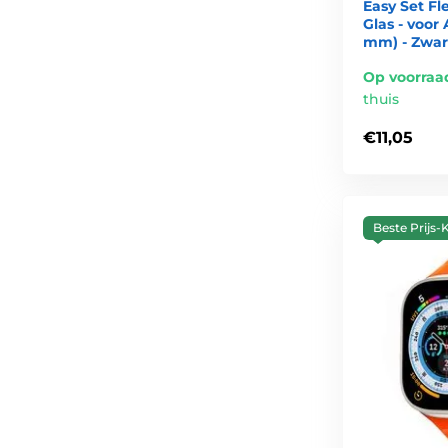
Easy Set Fl
Glas - voor 
mm) - Zwart
Op voorraa
thuis
€11,05
Beste Prijs-K