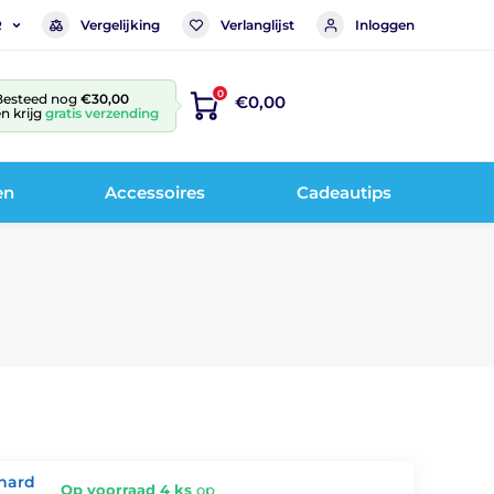
Vergelijking
Verlanglijst
Inloggen
R
0
Besteed nog
€30,00
€0,00
n krijg
gratis verzending
en
Accessoires
Cadeautips
ehard
Op voorraad 4 ks
op