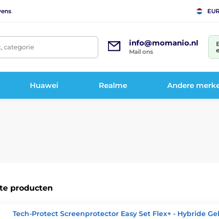
vens
EU
info@momanio.nl
t, categorie
e
Mail ons
Huawei
Realme
Andere merk
te producten
Tech-Protect Screenprotector Easy Set Flex+ - Hybride G