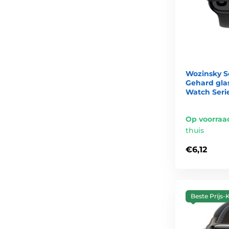
Wozinsky S
Gehard glas
Watch Serie
Op voorraa
thuis
€6,12
Beste Prijs-K