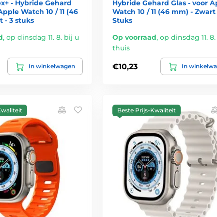
ex+ - Hybride Gehard
Hybride Gehard Glas - voor A
Apple Watch 10 / 11 (46
Watch 10 / 11 (46 mm) - Zwart 
 - 3 stuks
Stuks
d
,
op dinsdag 11. 8. bij u
Op voorraad
,
op dinsdag 11. 8. 
thuis
€10,23
In winkelwagen
In winkelw
waliteit
Beste Prijs-Kwaliteit