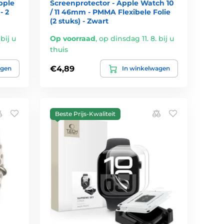
pple
Screenprotector - Apple Watch 10
- 2
/ 11 46mm - PMMA Flexibele Folie
(2 stuks) - Zwart
bij u
Op voorraad
,
op dinsdag 11. 8. bij u
thuis
€4,89
agen
In winkelwagen
Beste Prijs-Kwaliteit