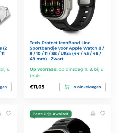
Tech-Protect IconBand Line
s (2
Sportbandje voor Apple Watch 8 /
 11
9 / 10 / 11 / SE / Ultra (44 / 45 / 46 /
49 mm) - Zwart
bij u
Op voorraad
,
op dinsdag 11. 8. bij u
thuis
€11,05
agen
In winkelwagen
Beste Prijs-Kwaliteit