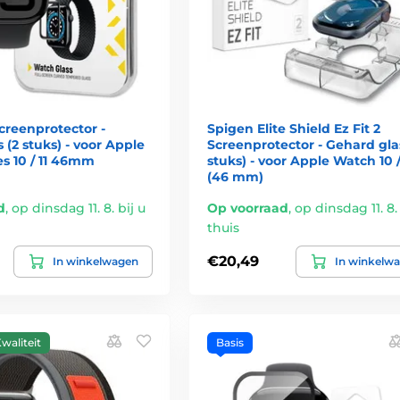
creenprotector -
Spigen Elite Shield Ez Fit 2
 (2 stuks) - voor Apple
Screenprotector - Gehard gla
s 10 / 11 46mm
stuks) - voor Apple Watch 10 /
(46 mm)
d
,
op dinsdag 11. 8. bij u
Op voorraad
,
op dinsdag 11. 8. 
thuis
€20,49
In winkelwagen
In winkelw
waliteit
Basis