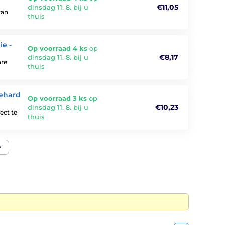
€11,05
dinsdag 11. 8. bij u
van
thuis
ie -
Op voorraad 4 ks
op
€8,17
dinsdag 11. 8. bij u
are
thuis
Gehard
Op voorraad 3 ks
op
€10,23
dinsdag 11. 8. bij u
ect te
thuis