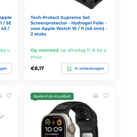
Apple
Tech-Protect Supreme Set
11 / SE
Screenprotector - Hydrogel Folie -
/ 45 /
voor Apple Watch 10 / 11 (46 mm) -
2 stuks
bij u
Op voorraad
,
op dinsdag 11. 8. bij u
thuis
€8,17
agen
In winkelwagen
Beste Prijs-Kwaliteit