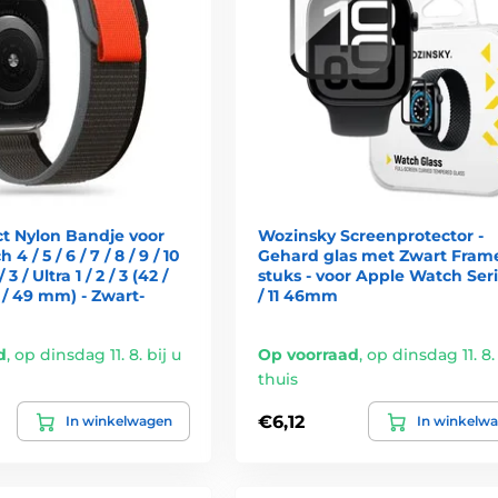
ct Nylon Bandje voor
Wozinsky Screenprotector -
 / 5 / 6 / 7 / 8 / 9 / 10
Gehard glas met Zwart Frame
 / 3 / Ultra 1 / 2 / 3 (42 /
stuks - voor Apple Watch Seri
6 / 49 mm) - Zwart-
/ 11 46mm
d
,
op dinsdag 11. 8. bij u
Op voorraad
,
op dinsdag 11. 8. 
thuis
€6,12
In winkelwagen
In winkelw