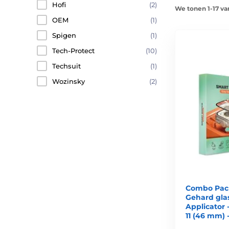
Hofi
(2)
We tonen 1-17 va
OEM
(1)
Spigen
(1)
Tech-Protect
(10)
Techsuit
(1)
Wozinsky
(2)
Combo Pack
Gehard gla
Applicator 
11 (46 mm) 