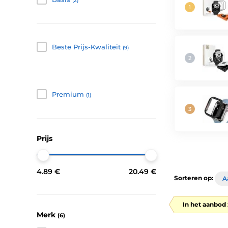
(2)
Beste Prijs-Kwaliteit
(9)
Premium
(1)
Prijs
4.89 €
20.49 €
Sorteren op:
A
In het aanbod 
Merk
(6)