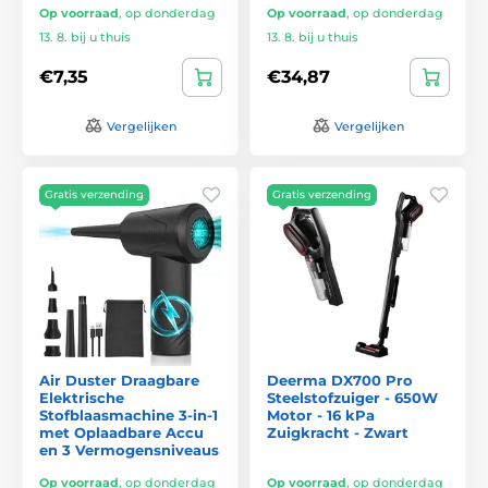
Op voorraad
,
op donderdag
Op voorraad
,
op donderdag
13. 8. bij u thuis
13. 8. bij u thuis
€7,35
€34,87
Vergelijken
Vergelijken
Gratis verzending
Gratis verzending
Air Duster Draagbare
Deerma DX700 Pro
Elektrische
Steelstofzuiger - 650W
Stofblaasmachine 3-in-1
Motor - 16 kPa
met Oplaadbare Accu
Zuigkracht - Zwart
en 3 Vermogensniveaus
Op voorraad
,
op donderdag
Op voorraad
,
op donderdag