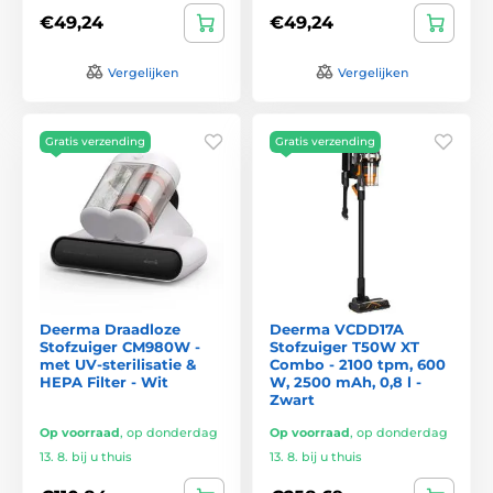
€49,24
€49,24
Vergelijken
Vergelijken
Gratis verzending
Gratis verzending
Deerma Draadloze
Deerma VCDD17A
Stofzuiger CM980W -
Stofzuiger T50W XT
met UV-sterilisatie &
Combo - 2100 tpm, 600
HEPA Filter - Wit
W, 2500 mAh, 0,8 l -
Zwart
Op voorraad
,
op donderdag
Op voorraad
,
op donderdag
13. 8. bij u thuis
13. 8. bij u thuis