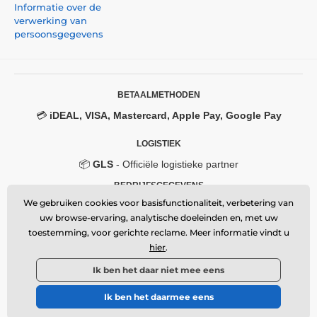
Informatie over de
verwerking van
persoonsgegevens
BETAALMETHODEN
💳
iDEAL, VISA, Mastercard, Apple Pay, Google Pay
LOGISTIEK
📦
GLS
- Officiële logistieke partner
BEDRIJFSGEGEVENS
We gebruiken cookies voor basisfunctionaliteit, verbetering van
Momanio s.r.o.
uw browse-ervaring, analytische doeleinden en, met uw
Okružní 361/14, 747 18, Píšť, Czech Republic
toestemming, voor gerichte reclame. Meer informatie vindt u
VAT: CZ09604707
Email:
info@momanio.nl
hier
.
🔒 Beveiligde SSL-verbinding
Ik ben het daar niet mee eens
Ik ben het daarmee eens
© 2026 www.momanio.nl ⦁ Webshop gemaakt door
SIMPLIA.cz