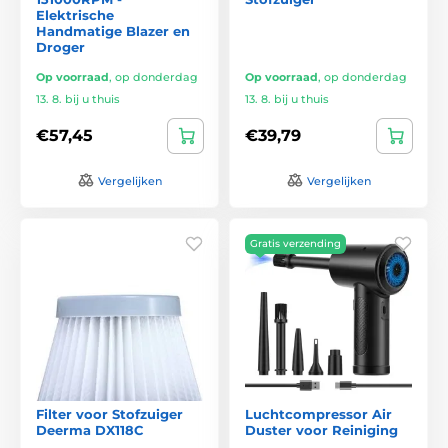
Elektrische
Handmatige Blazer en
Droger
Op voorraad
,
op donderdag
Op voorraad
,
op donderdag
13. 8. bij u thuis
13. 8. bij u thuis
€57,45
€39,79
Vergelijken
Vergelijken
Gratis verzending
Filter voor Stofzuiger
Luchtcompressor Air
Deerma DX118C
Duster voor Reiniging