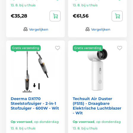
13. 8. bij u thuis
13. 8. bij u thuis
€35,28
€61,56
Vergelijken
Vergelijken
Gratis verzending
Gratis verzending
Deerma DX170
Techsuit Air Duster
Steelstofzuiger - 2-in-1
(FS15) - Draagbare
Stofzuiger - 600W - Wit
Elektrische Luchtblazer
- Wit
Op voorraad
,
op donderdag
Op voorraad
,
op donderdag
13. 8. bij u thuis
13. 8. bij u thuis