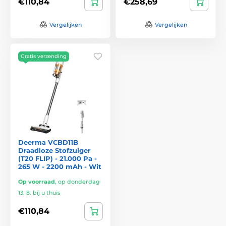
€110,84
€258,69
Vergelijken
Vergelijken
Gratis verzending
Deerma VCBD11B
Draadloze Stofzuiger
(T20 FLIP) - 21.000 Pa -
265 W - 2200 mAh - Wit
Op voorraad
,
op donderdag
13. 8. bij u thuis
€110,84