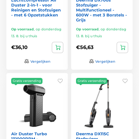
Duster 2-in-1 - voor
Stofzuiger -
Reinigen en Stofzuigen
Multifunctioneel -
- met 6 Opzetstukken
600W - met 3 Borstels -
Grijs
Op voorraad
,
op donderdag
Op voorraad
,
op donderdag
13. 8. bij u thuis
13. 8. bij u thuis
€36,10
€56,63
Vergelijken
Vergelijken
Gratis verzending
Gratis verzending
Air Duster Turbo
Deerma DX115C
131000RPM -
Stofzuiger