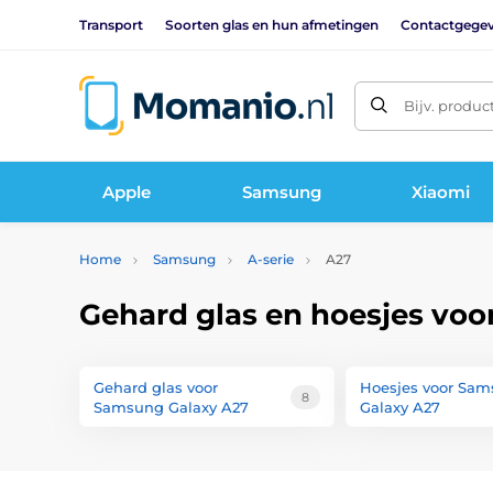
Transport
Soorten glas en hun afmetingen
Contactgege
Bijv. produc
Apple
Samsung
Xiaomi
Home
Samsung
A-serie
A27
Gehard glas en hoesjes vo
Gehard glas voor
Hoesjes voor Sa
8
Samsung Galaxy A27
Galaxy A27