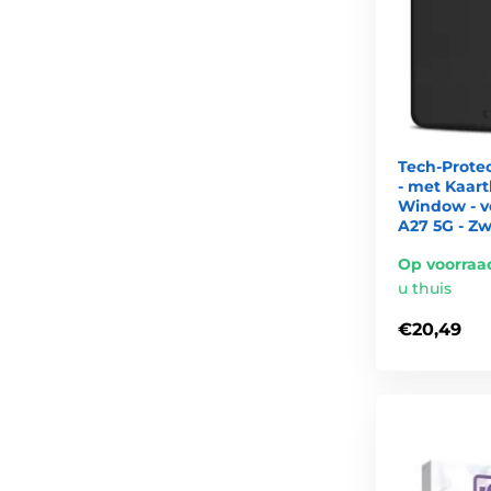
Tech-Protec
- met Kaar
Window - v
A27 5G - Zw
Op voorraa
u thuis
€20,49