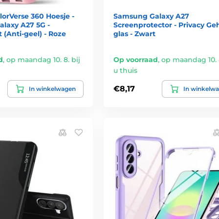
lorVerse 360 Hoesje -
Samsung Galaxy A27
laxy A27 5G -
Screenprotector - Privacy Ge
 (Anti-geel) - Roze
glas - Zwart
d
,
op maandag 10. 8. bij
Op voorraad
,
op maandag 10. 8
u thuis
€8,17
In winkelwagen
In winkelw