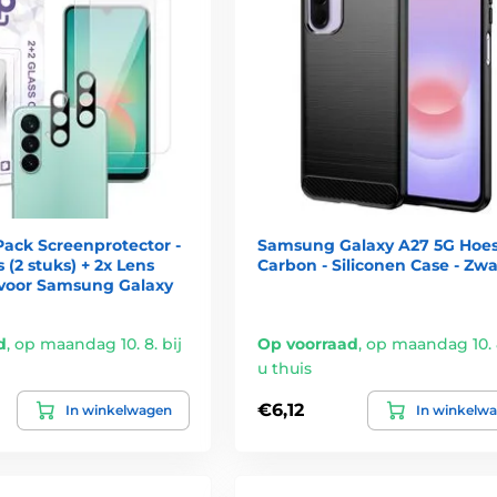
ack Screenprotector -
Samsung Galaxy A27 5G Hoesj
 (2 stuks) + 2x Lens
Carbon - Siliconen Case - Zwa
- voor Samsung Galaxy
d
,
op maandag 10. 8. bij
Op voorraad
,
op maandag 10. 8
u thuis
€6,12
In winkelwagen
In winkelw