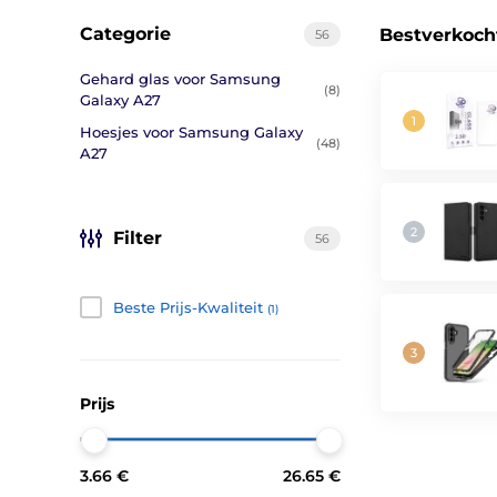
Categorie
Bestverkoch
56
Gehard glas voor Samsung
(8)
Galaxy A27
Hoesjes voor Samsung Galaxy
(48)
A27
Filter
56
Beste Prijs-Kwaliteit
(1)
Prijs
3.66 €
26.65 €