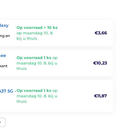
laxy
Op voorraad > 10 ks
€3,66
op maandag 10. 8.
ing en
bij u thuis
nee
Op voorraad 1 ks
op
€10,23
maandag 10. 8. bij u
nkant
thuis
Op voorraad 1 ks
op
A37 5G -
€11,87
maandag 10. 8. bij u
thuis