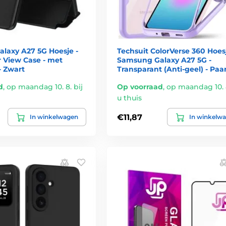
laxy A27 5G Hoesje -
Techsuit ColorVerse 360 Hoesj
r View Case - met
Samsung Galaxy A27 5G -
- Zwart
Transparant (Anti-geel) - Paa
d
,
op maandag 10. 8. bij
Op voorraad
,
op maandag 10. 8
u thuis
€11,87
In winkelwagen
In winkelw