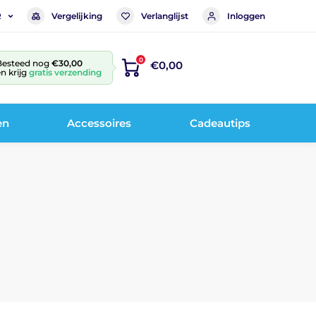
Vergelijking
Verlanglijst
Inloggen
R
0
Besteed nog
€30,00
€0,00
n krijg
gratis verzending
en
Accessoires
Cadeautips