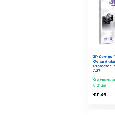
JP Combo P
Gehard glas
Protector 
A27
Op voorraa
u thuis
€11,46