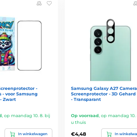
creenprotector -
Samsung Galaxy A27 Camera
s - voor Samsung
Screenprotector - 3D Gehard 
- Zwart
- Transparant
d
,
op maandag 10. 8. bij
Op voorraad
,
op maandag 10. 8
u thuis
€4,48
In winkelwagen
In winkelw