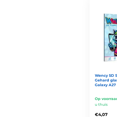
Wency 5D S
Gehard gla
Galaxy A27 
Op voorraa
u thuis
€4,07