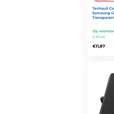
Techsuit Co
Samsung Ga
Transparant
Op voorraa
u thuis
€11,87