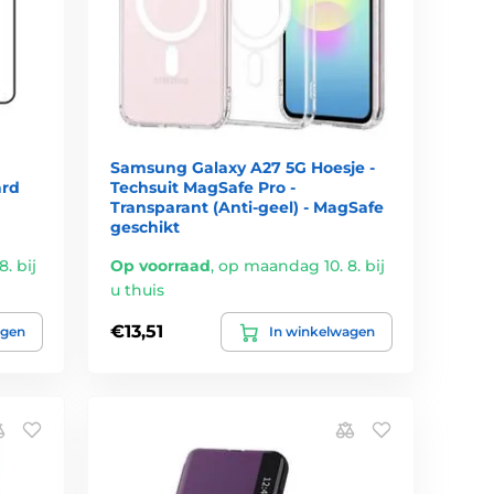
Samsung Galaxy A27 5G Hoesje -
ard
Techsuit MagSafe Pro -
Transparant (Anti-geel) - MagSafe
geschikt
. bij
Op voorraad
,
op maandag 10. 8. bij
u thuis
€13,51
agen
In winkelwagen