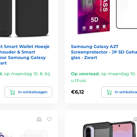
t Smart Wallet Hoesje
Samsung Galaxy A27
thouder & Smart
Screenprotector - JP 5D Geh
oor Samsung Galaxy
glas - Zwart
art
d
,
op maandag 10. 8. bij
Op voorraad
,
op maandag 10. 8
u thuis
€6,12
In winkelwagen
In winkelw