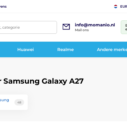
vens
EU
info@momanio.nl
t, categorie
e
Mail ons
Huawei
Realme
Andere merk
or Samsung Galaxy A27
msung
48