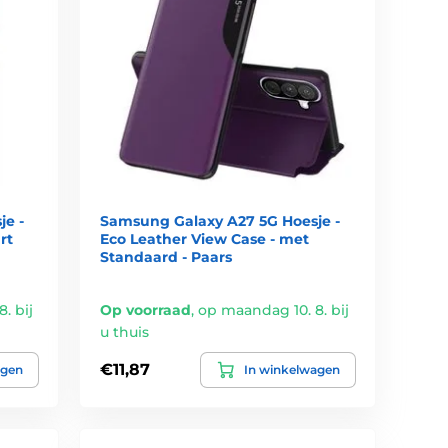
e -
Samsung Galaxy A27 5G Hoesje -
rt
Eco Leather View Case - met
Standaard - Paars
. bij
Op voorraad
,
op maandag 10. 8. bij
u thuis
€11,87
agen
In winkelwagen