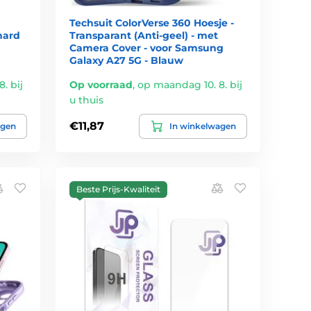
Techsuit ColorVerse 360 Hoesje -
hard
Transparant (Anti-geel) - met
Camera Cover - voor Samsung
Galaxy A27 5G - Blauw
. bij
Op voorraad
,
op maandag 10. 8. bij
u thuis
€11,87
agen
In winkelwagen
Beste Prijs-Kwaliteit