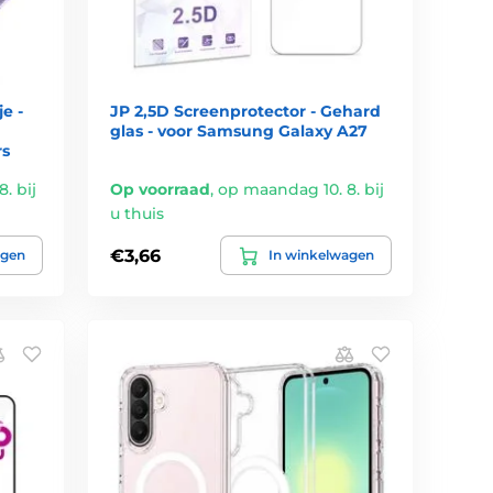
e -
JP 2,5D Screenprotector - Gehard
glas - voor Samsung Galaxy A27
rs
. bij
Op voorraad
,
op maandag 10. 8. bij
u thuis
€3,66
agen
In winkelwagen