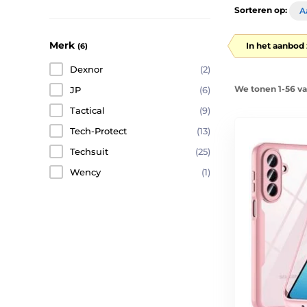
Sorteren op:
A
Merk
In het aanbod 
(6)
Dexnor
(2)
We tonen 1-56 v
JP
(6)
Tactical
(9)
Tech-Protect
(13)
Techsuit
(25)
Wency
(1)